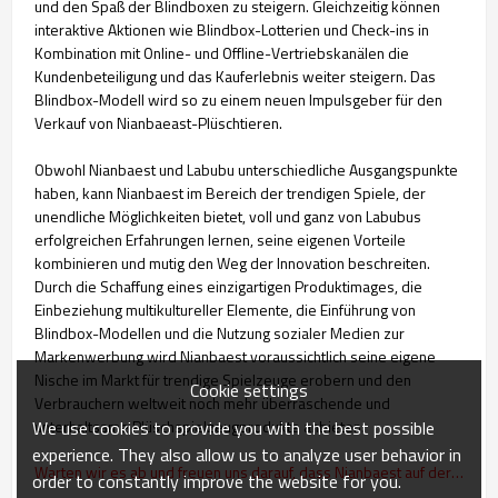
und den Spaß der Blindboxen zu steigern. Gleichzeitig können
interaktive Aktionen wie Blindbox-Lotterien und Check-ins in
Kombination mit Online- und Offline-Vertriebskanälen die
Kundenbeteiligung und das Kauferlebnis weiter steigern. Das
Blindbox-Modell wird so zu einem neuen Impulsgeber für den
Verkauf von Nianbaeast-Plüschtieren.
Obwohl Nianbaest und Labubu unterschiedliche Ausgangspunkte
haben, kann Nianbaest im Bereich der trendigen Spiele, der
unendliche Möglichkeiten bietet, voll und ganz von Labubus
erfolgreichen Erfahrungen lernen, seine eigenen Vorteile
kombinieren und mutig den Weg der Innovation beschreiten.
Durch die Schaffung eines einzigartigen Produktimages, die
Einbeziehung multikultureller Elemente, die Einführung von
Blindbox-Modellen und die Nutzung sozialer Medien zur
Markenwerbung wird Nianbaest voraussichtlich seine eigene
Nische im Markt für trendige Spielzeuge erobern und den
Cookie settings
Verbrauchern weltweit noch mehr überraschende und
We use cookies to provide you with the best possible
unterhaltsame Plüschspielzeugprodukte anbieten.
experience. They also allow us to analyze user behavior in
Warten wir es ab und freuen uns darauf, dass Nianbaest auf der Trendbühne glänzt und sein eigenes brillantes Kapitel schreibt
order to constantly improve the website for you.
.