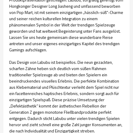
Hongkonger Designer Long Jiasheng und umfassend beworben
von Pop Mart, ist mit seinem einzigartigen „hässlich-süß“-Charme
und seiner reichen kulturellen Integration zu einem
phänomenalen Symbol in der Welt der trendigen Spielzeuge
geworden und hat weltweit Begeisterung unter Fans ausgelöst.
Lassen Sie uns heute gemeinsam diese wunderbare Reise
antreten und unser eigenes einzigartiges Kapitel des trendigen
Gamings aufschlagen.
Das Design von Labubu ist beispiellos. Die neun gezackten,
scharfen Zähne heben sich deutlich vom süßen Rahmen
traditioneller Spielzeuge ab und bieten den Spielern ein
beeindruckendes visuelles Erlebnis. Die perfekte Kombination
aus Klebematerial und Plüschtextur verleiht dem Spiel nicht nur
ein facettenreiches haptisches Erlebnis, sondern sorgt auch für
einzigartigen Spielspaß. Diese präzise Umsetzung der
„Defektästhetik“ kommt der ästhetischen Rebellion der
Generation Z gegen monotone Fließbandprodukte perfekt
entgegen. Dadurch sticht Labubu unter vielen trendigen Spielen
hervor und zieht schnell eine große Zahl junger Konsumenten an,
die nach Individualität und Einzigartigkeit streben.