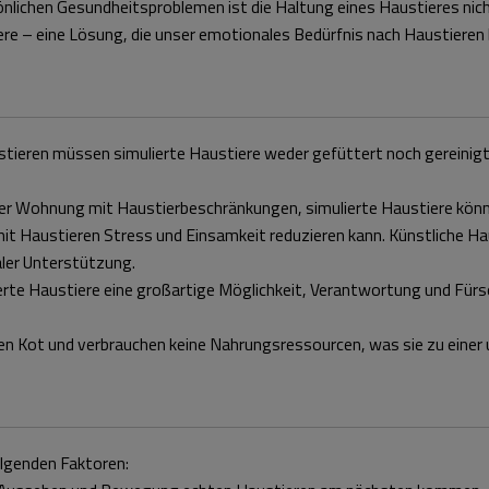
lichen Gesundheitsproblemen ist die Haltung eines Haustieres nicht
re – eine Lösung, die unser emotionales Bedürfnis nach Haustieren be
ustieren müssen simulierte Haustiere weder gefüttert noch gereinig
 Wohnung mit Haustierbeschränkungen, simulierte Haustiere können 
t Haustieren Stress und Einsamkeit reduzieren kann. Künstliche Ha
ler Unterstützung.
erte Haustiere eine großartige Möglichkeit, Verantwortung und Fürsor
en Kot und verbrauchen keine Nahrungsressourcen, was sie zu einer
olgenden Faktoren: