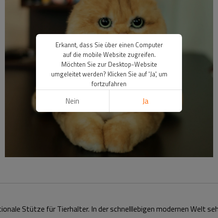
Erkannt, dass Sie über einen Computer
auf die mobile Website zugreifen.
Möchten Sie zur Desktop-Website
umgeleitet werden? Klicken Sie auf 'Ja', um
fortzufahren
Nein
Ja
tionale Stütze für Tierhalter. In der schnelllebigen modernen Welt s