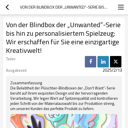
VON DER BLINDBOX DER „UNWANTED“-SERIE BIS HIN ZU PERSONALISIERTEM SPIELZEUG: WIR ERSCHAFFEN FÜR SIE EINE EINZIGARTIGE KREATIVWELT!
Von der Blindbox der „Unwanted“-Serie
bis hin zu personalisiertem Spielzeug:
Wir erschaffen für Sie eine einzigartige
Kreativwelt!
Teilen
2025/2/13
Ausgabezeit
Zusammenfassung
Die Beliebtheit der Plüschtier-Blindboxen der „Don't Want“-Serie
beruht auf ihrem exquisiten Design und der hervorragenden
Verarbeitung. Wir legen Wert auf Spitzenqualität und kontrollieren
jeden Schritt von der Materialauswahl bis zur Produktion streng,
um unseren Kunden das perfekte Produkt zu liefern.