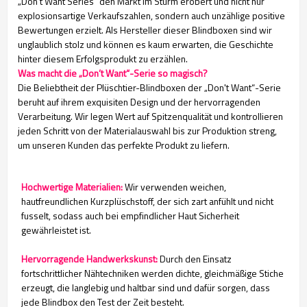
„Don't Want Series“ den Markt im Sturm erobert und nicht nur
explosionsartige Verkaufszahlen, sondern auch unzählige positive
Bewertungen erzielt. Als Hersteller dieser Blindboxen sind wir
unglaublich stolz und können es kaum erwarten, die Geschichte
hinter diesem Erfolgsprodukt zu erzählen.
Was macht die „Don’t Want“-Serie so magisch?
Die Beliebtheit der Plüschtier-Blindboxen der „Don't Want“-Serie
beruht auf ihrem exquisiten Design und der hervorragenden
Verarbeitung. Wir legen Wert auf Spitzenqualität und kontrollieren
jeden Schritt von der Materialauswahl bis zur Produktion streng,
um unseren Kunden das perfekte Produkt zu liefern.
Hochwertige Materialien:
Wir verwenden weichen,
hautfreundlichen Kurzplüschstoff, der sich zart anfühlt und nicht
fusselt, sodass auch bei empfindlicher Haut Sicherheit
gewährleistet ist.
Hervorragende Handwerkskunst:
Durch den Einsatz
fortschrittlicher Nähtechniken werden dichte, gleichmäßige Stiche
erzeugt, die langlebig und haltbar sind und dafür sorgen, dass
jede Blindbox den Test der Zeit besteht.