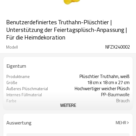
Benutzerdefiniertes Truthahn-Plüschtier |
Unterstützung der Feiertagsplüsch-Anpassung |
Für die Heimdekoration
NFZX240002
Modell
Eigentum
Plüschtier Truthahn, weiß
Produktname
18 cm x 18 cm x 27 cm
Größe
Hochwertiger weicher Plüsch
Äußeres Plüschmaterial
PP-Baumwolle
Internes Füllmaterial
Brauch
Farbe
WEITERE
Ab 3 Jahren
Anwendbares Alter
CE-Zertifizierung, RoHS-
Sicherheitszertifizierung
Zertifizierung
Auswertung
MEHR