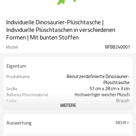
Individuelle Dinosaurier-Plüschtasche |
Individuelle Plüschtaschen in verschiedenen
Formen | Mit bunten Stoffen
NFBB240001
Modell
Eigentum
Benutzerdefinierte Dinosaurier-
Produktname
Plüschtasche
57 cm x 28 cm x 3 cm
Größe
Hochwertiger weicher Plüsch
Äußeres Plüschmaterial
Brauch
Farbe
WEITERE
3-8 Jahre alt
Anwendbares Alter
CE-Zertifizierung, RoHS-
Sicherheitszertifizierung
Zertifizierung
Auswertung
MEHR