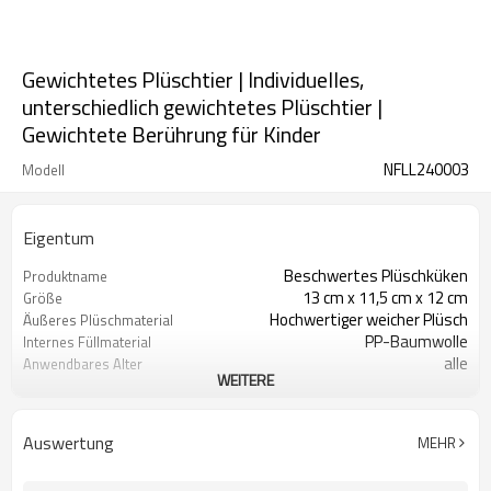
Gewichtetes Plüschtier | Individuelles,
unterschiedlich gewichtetes Plüschtier |
Gewichtete Berührung für Kinder
NFLL240003
Modell
Eigentum
Beschwertes Plüschküken
Produktname
13 cm x 11,5 cm x 12 cm
Größe
Hochwertiger weicher Plüsch
Äußeres Plüschmaterial
PP-Baumwolle
Internes Füllmaterial
alle
Anwendbares Alter
WEITERE
CE-Zertifizierung, RoHS-
Sicherheitszertifizierung
Zertifizierung
Auswertung
MEHR