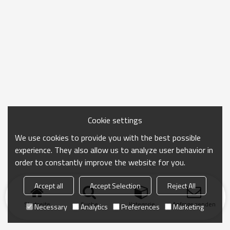
Cookie settings
We use cookies to provide you with the best possible
experience. They also allow us to analyze user behavior in
order to constantly improve the website for you.
Accept all
Accept Selection
Reject All
Startseite
Suche
Kategorie
Anfrage senden
Necessary
Analytics
Preferences
Marketing