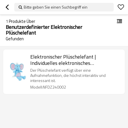
Bitte geben Sie einen Suchbegriff ein
1
Produkte Über
Benutzerdefinierter Elektronischer
Plüschelefant
Gefunden
Elektronischer Plüschelefant |
Individuelles elektronisches
Plüschspielzeug | Schallplatten- und
Der Plüschelefant verfügt über eine
Bewegungsspielzeug
Aufnahmefunktion, die höchst interaktiv und
interessant ist.
Modell:NFDZ240002