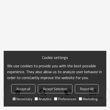
Cookie settings
We use cookies to provide you with the best possible
experience. They also allow us to analyze user behavior in
order to constantly improve the website for you.
Accept all
Accept Selection
Reject All
Startseite
Suche
Kategorie
Anfrage senden
Necessary
Analytics
Preferences
Marketing