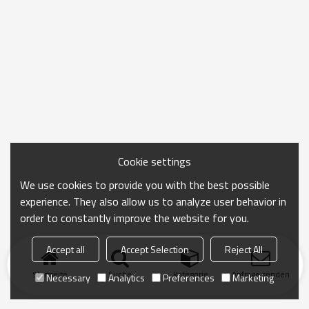
Cookie settings
We use cookies to provide you with the best possible
experience. They also allow us to analyze user behavior in
order to constantly improve the website for you.
Accept all
Accept Selection
Reject All
Startseite
Suche
Kategorie
Anfrage senden
Necessary
Analytics
Preferences
Marketing