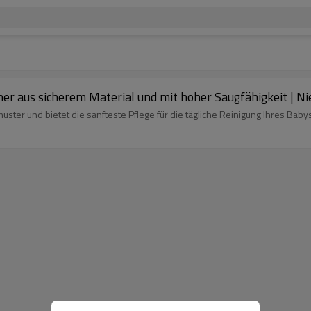
her aus sicherem Material und mit hoher Saugfähigkeit | Ni
ter und bietet die sanfteste Pflege für die tägliche Reinigung Ihres Babys