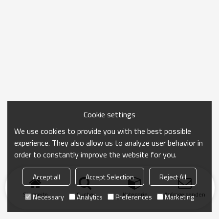
Cookie settings
We use cookies to provide you with the best possible
experience. They also allow us to analyze user behavior in
order to constantly improve the website for you.
Accept all
Accept Selection
Reject All
Startseite
Suche
Kategorie
Anfrage senden
Necessary
Analytics
Preferences
Marketing