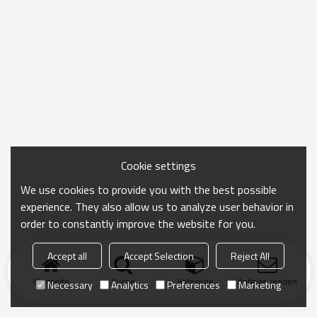
Cookie settings
We use cookies to provide you with the best possible
experience. They also allow us to analyze user behavior in
order to constantly improve the website for you.
Accept all
Accept Selection
Reject All
Startseite
Suche
Kategorie
Anfrage senden
Necessary
Analytics
Preferences
Marketing