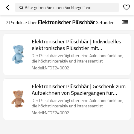
Bitte geben Sie einen Suchbegriff ein
Elektronischer Plüschbär
2
Produkte Über
Gefunden
Elektronischer Plüschbär | Individuelles
elektronisches Plüschtier mit
verschiedenen Funktionen | Verwendung
Der Plüschbär verfügt über eine Aufnahmefunktion,
durch Einlegen von Batterien
die höchst interaktiv und interessant ist.
Modell:NFDZ240002
Elektronischer Plüschbär | Geschenk zum
Aufzeichnen von Spaziergängen für
Kinder | Unterstützung der Teddybär-
Der Plüschbär verfügt über eine Aufnahmefunktion,
Anpassung
die höchst interaktiv und interessant ist.
Modell:NFDZ240002