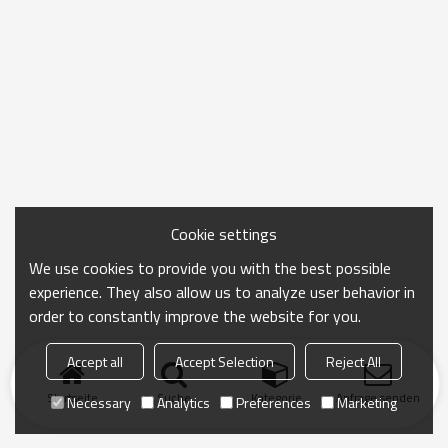
Cookie settings
We use cookies to provide you with the best possible
experience. They also allow us to analyze user behavior in
order to constantly improve the website for you.
Accept all
Accept Selection
Reject All
Startseite
Suche
Kategorie
Anfrage senden
Necessary
Analytics
Preferences
Marketing