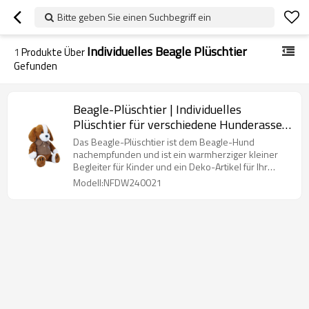
Bitte geben Sie einen Suchbegriff ein
Individuelles Beagle Plüschtier
1
Produkte Über
Gefunden
Beagle-Plüschtier | Individuelles
Plüschtier für verschiedene Hunderassen
| Kleidungszubehör kann ausgetauscht
Das Beagle-Plüschtier ist dem Beagle-Hund
werden
nachempfunden und ist ein warmherziger kleiner
Begleiter für Kinder und ein Deko-Artikel für Ihr
Zuhause.
Modell:NFDW240021