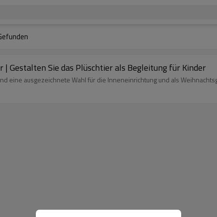
Gefunden
r | Gestalten Sie das Plüschtier als Begleitung für Kinder
r und eine ausgezeichnete Wahl für die Inneneinrichtung und als Weihnacht