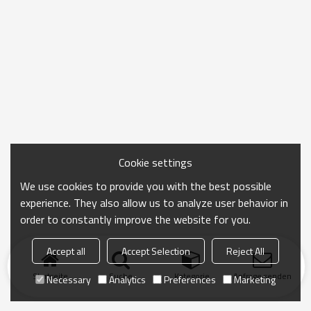
Cookie settings
We use cookies to provide you with the best possible
experience. They also allow us to analyze user behavior in
order to constantly improve the website for you.
Accept all
Accept Selection
Reject All
Startseite
Suche
Kategorie
Anfrage senden
Necessary
Analytics
Preferences
Marketing