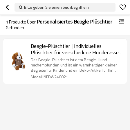
Bitte geben Sie einen Suchbegriff ein
Personalisiertes Beagle Plüschtier
1
Produkte Über
Gefunden
Beagle-Plüschtier | Individuelles
Plüschtier für verschiedene Hunderassen
| Kleidungszubehör kann ausgetauscht
Das Beagle-Plüschtier ist dem Beagle-Hund
werden
nachempfunden und ist ein warmherziger kleiner
Begleiter für Kinder und ein Deko-Artikel für Ihr
Zuhause.
Modell:NFDW240021