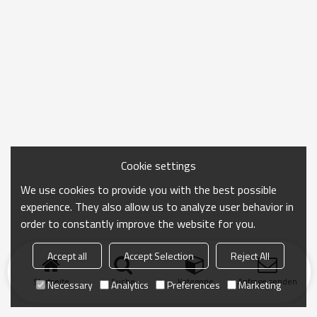
Cookie settings
We use cookies to provide you with the best possible
experience. They also allow us to analyze user behavior in
order to constantly improve the website for you.
Accept all
Accept Selection
Reject All
Startseite
Suche
Kategorie
Anfrage senden
Necessary
Analytics
Preferences
Marketing