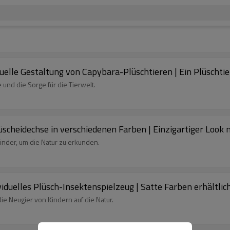
duelle Gestaltung von Capybara-Plüschtieren | Ein Plüscht
und die Sorge für die Tierwelt.
lüscheidechse in verschiedenen Farben | Einzigartiger Look 
Kinder, um die Natur zu erkunden.
iduelles Plüsch-Insektenspielzeug | Satte Farben erhältlic
e Neugier von Kindern auf die Natur.